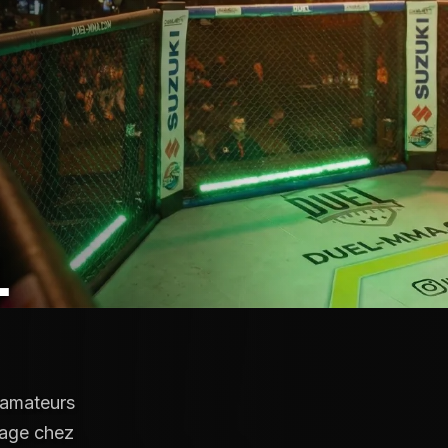
L
 amateurs
sage chez