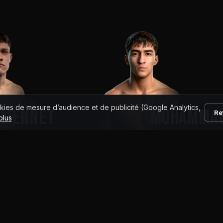
JORDAN
TAMIM
kies de mesure d’audience et de publicité (Google Analytics,
MENNET
MOHAMMAD
Re
plus
8
-
1
-
0
6
-
1
-
0