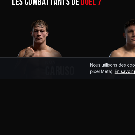
Les combattants de
DUEL 7
NOA
Nous utilisons des coo
CARUSO
pixel Meta).
En savoir 
13
-
7
-
0