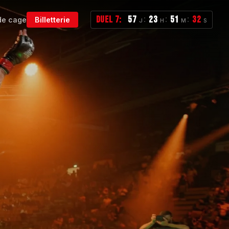
DUEL 7:
57
23
51
31
:
:
:
de cage
Billetterie
J
H
M
S