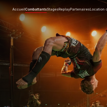
Accueil
Combattants
Stages
Replay
Partenaires
Location 